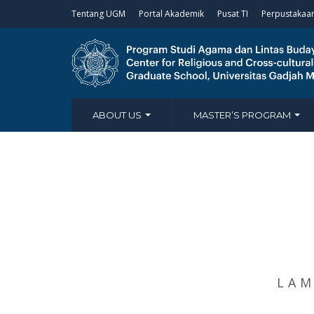
Tentang UGM
Portal Akademik
Pusat TI
Perpustakaa
ABOUT US
MASTER’S PROGRAM
LAM