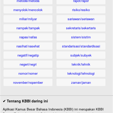
metode/metoda
rapot/rapor
menyolok/mencolok
risiko/resiko
miliar/milyar
sariawan/seriawan
nampak/tampak
sekretaris/sekertaris
napas/nafas
sistem/sistim
nasihat/nasehat
standarisasi/standardisasi
negatif/negatip
subjek/subyek
negeri/negri
teknik/tehnik
nomor/nomer
teknologi/tehnologi
november/nopember
zaman/jaman
✔ Tentang KBBI daring ini
Aplikasi Kamus Besar Bahasa Indonesia (KBBI) ini merupakan KBBI