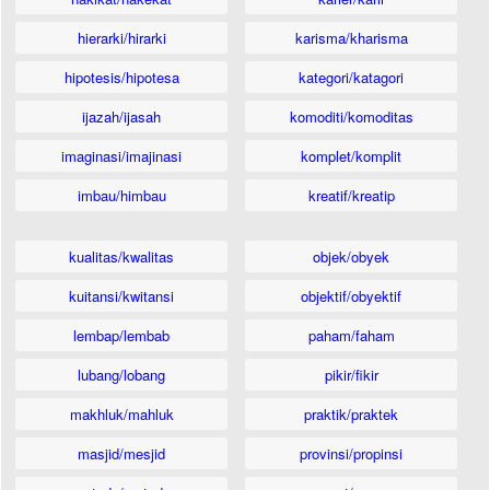
hierarki/hirarki
karisma/kharisma
hipotesis/hipotesa
kategori/katagori
ijazah/ijasah
komoditi/komoditas
imaginasi/imajinasi
komplet/komplit
imbau/himbau
kreatif/kreatip
kualitas/kwalitas
objek/obyek
kuitansi/kwitansi
objektif/obyektif
lembap/lembab
paham/faham
lubang/lobang
pikir/fikir
makhluk/mahluk
praktik/praktek
masjid/mesjid
provinsi/propinsi