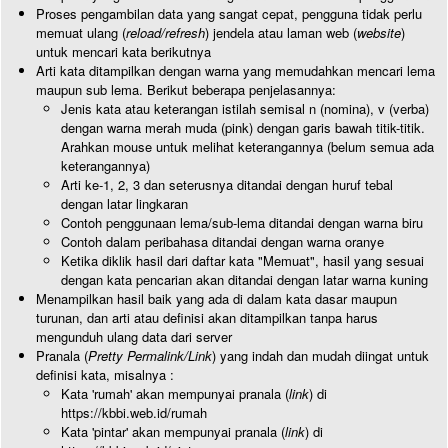
Proses pengambilan data yang sangat cepat, pengguna tidak perlu
memuat ulang (
reload/refresh
) jendela atau laman web (
website
)
untuk mencari kata berikutnya
Arti kata ditampilkan dengan warna yang memudahkan mencari lema
maupun sub lema. Berikut beberapa penjelasannya:
Jenis kata atau keterangan istilah semisal n (nomina), v (verba)
dengan warna merah muda (pink) dengan garis bawah titik-titik.
Arahkan mouse untuk melihat keterangannya (belum semua ada
keterangannya)
Arti ke-1, 2, 3 dan seterusnya ditandai dengan huruf tebal
dengan latar lingkaran
Contoh penggunaan lema/sub-lema ditandai dengan warna biru
Contoh dalam peribahasa ditandai dengan warna oranye
Ketika diklik hasil dari daftar kata "Memuat", hasil yang sesuai
dengan kata pencarian akan ditandai dengan latar warna kuning
Menampilkan hasil baik yang ada di dalam kata dasar maupun
turunan, dan arti atau definisi akan ditampilkan tanpa harus
mengunduh ulang data dari server
Pranala (
Pretty Permalink/Link
) yang indah dan mudah diingat untuk
definisi kata, misalnya :
Kata 'rumah' akan mempunyai pranala (
link
) di
https://kbbi.web.id/rumah
Kata 'pintar' akan mempunyai pranala (
link
) di