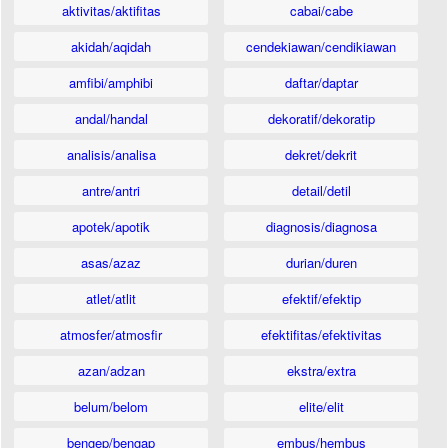
aktivitas/aktifitas
cabai/cabe
akidah/aqidah
cendekiawan/cendikiawan
amfibi/amphibi
daftar/daptar
andal/handal
dekoratif/dekoratip
analisis/analisa
dekret/dekrit
antre/antri
detail/detil
apotek/apotik
diagnosis/diagnosa
asas/azaz
durian/duren
atlet/atlit
efektif/efektip
atmosfer/atmosfir
efektifitas/efektivitas
azan/adzan
ekstra/extra
belum/belom
elite/elit
bengep/bengap
embus/hembus