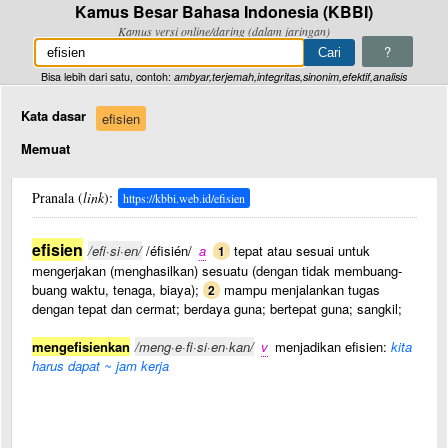
Kamus Besar Bahasa Indonesia (KBBI)
Kamus versi online/daring (dalam jaringan)
?
Bisa lebih dari satu, contoh:
ambyar,terjemah,integritas,sinonim,efektif,analisis
Kata dasar
efisien
Memuat
Pranala (
link
):
https://kbbi.web.id/efisien
efisien
/efi·si·en/
/éfisién/
a
tepat atau sesuai untuk
1
mengerjakan (menghasilkan) sesuatu (dengan tidak membuang-
buang waktu, tenaga, biaya);
mampu menjalankan tugas
2
dengan tepat dan cermat; berdaya guna; bertepat guna; sangkil;
mengefisienkan
/meng·e·fi·si·en·kan/
v
menjadikan efisien:
kita
harus dapat ~ jam kerja