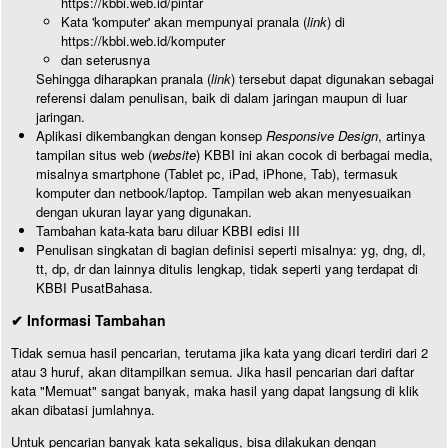
https://kbbi.web.id/pintar
Kata 'komputer' akan mempunyai pranala (
link
) di
https://kbbi.web.id/komputer
dan seterusnya
Sehingga diharapkan pranala (
link
) tersebut dapat digunakan sebagai
referensi dalam penulisan, baik di dalam jaringan maupun di luar
jaringan.
Aplikasi dikembangkan dengan konsep
Responsive Design
, artinya
tampilan situs web (
website
) KBBI ini akan cocok di berbagai media,
misalnya smartphone (Tablet pc, iPad, iPhone, Tab), termasuk
komputer dan netbook/laptop. Tampilan web akan menyesuaikan
dengan ukuran layar yang digunakan.
Tambahan kata-kata baru diluar KBBI edisi III
Penulisan singkatan di bagian definisi seperti misalnya: yg, dng, dl,
tt, dp, dr dan lainnya ditulis lengkap, tidak seperti yang terdapat di
KBBI PusatBahasa.
✔ Informasi Tambahan
Tidak semua hasil pencarian, terutama jika kata yang dicari terdiri dari 2
atau 3 huruf, akan ditampilkan semua. Jika hasil pencarian dari daftar
kata "Memuat" sangat banyak, maka hasil yang dapat langsung di klik
akan dibatasi jumlahnya.
Untuk pencarian banyak kata sekaligus, bisa dilakukan dengan