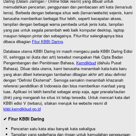
Daring (Dalam Jaringan /
Online
tidak resmi) yang dibuat untuk
memudahkan pencarian, penggunaan dan pembacaan arti kata (lema/sub
lema). Berbeda dengan beberapa situs web (laman/
website
) sejenis, kami
berusaha memberikan berbagai fitur lebih, seperti kecepatan akses,
tampilan dengan berbagai warna pembeda untuk jenis kata, tampilan
yang pas untuk segala perambah web baik komputer desktop, laptop
maupun telepon pintar dan sebagainya. Fitur-fitur selengkapnya bisa
dibaca dibagian
Fitur KBBI Daring
.
Database utama KBBI Daring ini masih mengacu pada KBBI Daring Edisi
III, sehingga isi (kata dan arti) tersebut merupakan Hak Cipta Badan
Pengembangan dan Pembinaan Bahasa,
Kemdikbud
(dahulu Pusat
Bahasa). Diluar data utama, kami berusaha menambah kata-kata baru
yang akan diberi keterangan tambahan dibagian akhir arti atau definisi
dengan "Definisi Eksternal". Semoga semakin menambah khazanah
referensi pendidikan di Indonesia dan bisa memberikan manfaat yang
luas. Aplikasi ini lebih bersifat sebagai arsip saja, agar pranala/tautan
(
link
) yang mengarah ke situs ini tetap tersedia. Untuk mencari kata dari
KBBI edisi V (terbaru), silakan merujuk ke website resmi di
kbbi.kemdikbud.go.id
✔ Fitur KBBI Daring
Pencarian satu kata atau banyak kata sekaligus
Tampilan yang sederhana dan ringan untuk kemudahan penggunaan