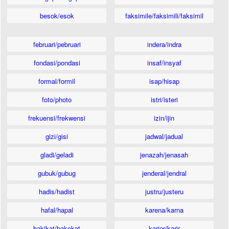
besok/esok
faksimile/faksimili/faksimil
februari/pebruari
indera/indra
fondasi/pondasi
insaf/insyaf
formal/formil
isap/hisap
foto/photo
istri/isteri
frekuensi/frekwensi
izin/ijin
gizi/gisi
jadwal/jadual
gladi/geladi
jenazah/jenasah
gubuk/gubug
jenderal/jendral
hadis/hadist
justru/justeru
hafal/hapal
karena/karna
hakikat/hakekat
karier/karir