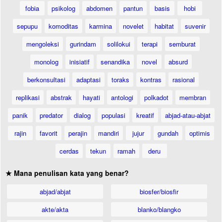
fobia
psikolog
abdomen
pantun
basis
hobi
sepupu
komoditas
karmina
novelet
habitat
suvenir
mengoleksi
gurindam
solilokui
terapi
semburat
monolog
inisiatif
senandika
novel
absurd
berkonsultasi
adaptasi
toraks
kontras
rasional
replikasi
abstrak
hayati
antologi
polkadot
membran
panik
predator
dialog
populasi
kreatif
abjad-atau-abjat
rajin
favorit
perajin
mandiri
jujur
gundah
optimis
cerdas
tekun
ramah
deru
★ Mana penulisan kata yang benar?
abjad/abjat
biosfer/biosfir
akte/akta
blanko/blangko